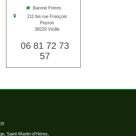
Barone Frères
211 bis rue François
Peyron
38220
Vizille
06 81 72 73
57
one
age, Saint-Martin-d'Hères,