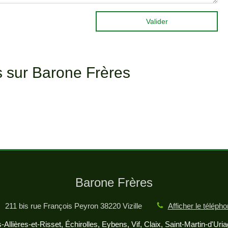
Valider
ts sur Barone Frères
Barone Frères
211 bis rue François Peyron
38220
Vizille
Afficher le téléph
Allières-et-Risset, Échirolles, Eybens, Vif, Claix, Saint-Martin-d'Uri